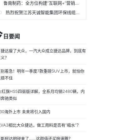
鲁南制药：全方位构建“互联网+”营销新生态
热烈祝贺江苏天诚智能集团环保线缆智能化项目正式开工
今
日要闻
了捷达瘦了大众，一汽大众成立捷达品牌，到底有
意义？
车别着急！明年一季度7款重磅SUV上市，就怕你
包捂不住
:红旗HS5四驱版详解，全系月均销2480辆，内
和奔驰类似
-30海外上市 未来将引入国内
VA3相比大众捷达，做工用料是否有“缩水”？
新斯柯达明锐来了……这颜值还买啥速腾？