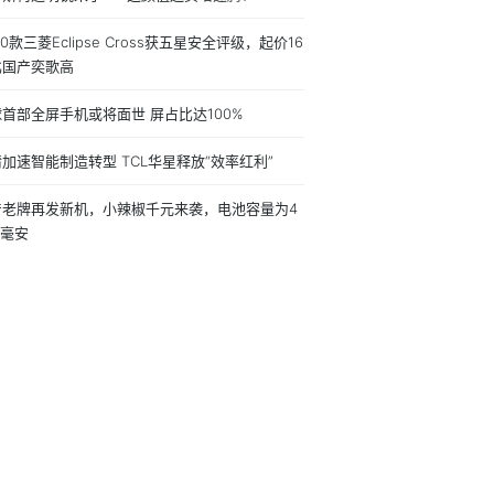
20款三菱Eclipse Cross获五星安全评级，起价16
比国产奕歌高
首部全屏手机或将面世 屏占比达100%
加速智能制造转型 TCL华星释放“效率红利”
产老牌再发新机，小辣椒千元来袭，电池容量为4
0毫安