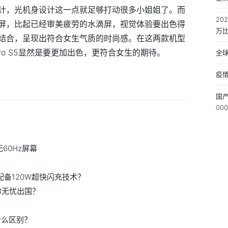
计，光机身设计这一点就足够打动很多小姐姐了。而
20
屏，比起已经审美疲劳的水滴屏，视觉体验要出色得
万
结合，呈现出符合女生气质的时尚感。在这两款机型
vo S5显然是要更加出色，更符合女生的期待。
全球
疫情
国
00
60Hz屏幕
将配备120W超快闪充技术？
你无忧出国？
什么区别？