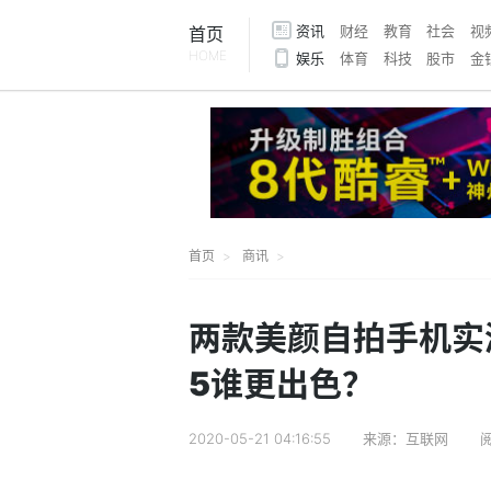
资讯
财经
教育
社会
视
首页
HOME
娱乐
体育
科技
股市
金
首页
商讯
两款美颜自拍手机实测：
5谁更出色？
2020-05-21 04:16:55
来源：互联网
阅