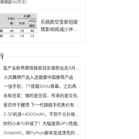
动体育老
乐桃航空受新冠疫
情影响将减少并停
运4月与
行
氢产业新秀鼎悦独家冠名强势出击9月广州氢产品展
火凤舞牌产品入选健康中国推荐产品
一加手机：7T搭载90Hz屏幕，之后再无60Hz屏幕
永和豆浆：做的是豆浆，传承的是文化！
索尼终于醒悟 下一代旗舰手机售价有望大降
2.5D机身+4000mAh，不到千元价格，这个品牌的国产手机有用过吗？
你的小米10升级了！大幅提高GPU性能，跑分突破60W
Streamlit，将Python脚本变成漂亮的机器学习工具