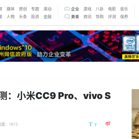
频
媒体
原创
专题
滚动
企业
游戏
八卦
电影
音乐
银
人物
头条
投资
金融
美食
商讯
导购
评测
保养
小米CC9 Pro、vivo S
读：1613