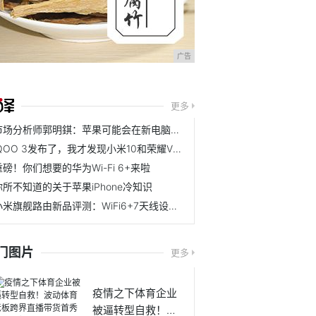
广告
更多
市场分析师郭明錤：苹果可能会在新电脑中首次放弃英特尔芯片
iQOO 3发布了，我才发现小米10和荣耀V30 PRO是真的香！
重磅！你们想要的华为Wi-Fi 6+来啦
你所不知道的关于苹果iPhone冷知识
小米旗舰路由新品评测：WiFi6+7天线设计，售价599元，豪宅无惧
门图片
更多
疫情之下体育企业
被逼转型自救！波