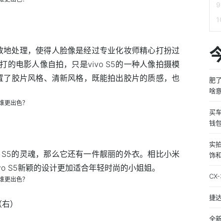
行精致地处理，使得人脸像是经过专业化妆师精心打扮过
主打的电影人像自拍，只是vivo S5的一种人像拍摄模
还内置了胶片风格、清新风格，既能拍出胶片的质感，也
肥
啥
买
钱
实拍
o S5的灵魂，那么它还有一件靓丽的外衣。相比小米
饰
ivo S5新颖的设计更加适合年轻时尚的小姐姐。
CX
捷达
o（右）
全