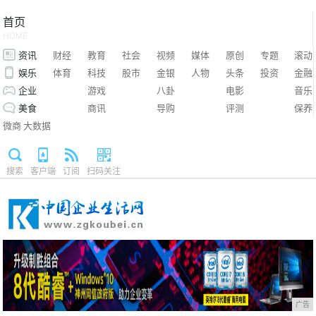
首页
HOME
资讯
财经
教育
社会
视频
媒体
原创
专题
滚动
娱乐
体育
科技
股市
金银
人物
头条
投资
金融
企业
游戏
八卦
电影
音乐
美食
商讯
导购
评测
保养
微商
大数据
搜索
客户端
订阅
扫码关注
广告