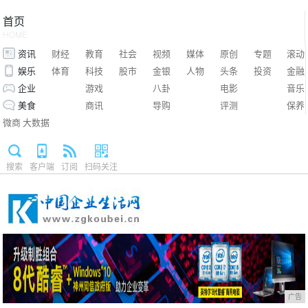
首页
HOME
资讯
财经
教育
社会
视频
媒体
原创
专题
滚动
娱乐
体育
科技
股市
金银
人物
头条
投资
金融
企业
游戏
八卦
电影
音乐
美食
商讯
导购
评测
保养
微商
大数据
搜索
客户端
订阅
扫码关注
广告