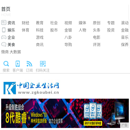
首页
HOME
资讯
财经
教育
社会
视频
媒体
原创
专题
滚动
娱乐
体育
科技
股市
金银
人物
头条
投资
金融
企业
游戏
八卦
电影
音乐
美食
商讯
导购
评测
保养
微商
大数据
搜索
客户端
订阅
扫码关注
广告