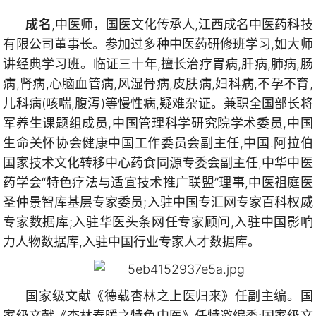
成名
,中医师，国医文化传承人,江西成名中医药科技
有限公司董事长。参加过多种中医药研修班学习,如大师
讲经典学习班。临证三十年,擅长治疗胃病,肝病,肺病,肠
病,肾病,心脑血管病,风湿骨病,皮肤病,妇科病,不孕不育,
儿科病(咳喘,腹泻)等慢性病,疑难杂证。兼职全国部长将
军养生课题组成员,中国管理科学研究院学术委员,中国
生命关怀协会健康中国工作委员会副主任,中国.阿拉伯
国家技术文化转移中心药食同源专委会副主任,中华中医
药学会“特色疗法与适宜技术推广联盟”理事,中医祖庭医
圣仲景智库基层专家委员;
入驻中国专汇网专家百科权威
专家数据库;
入驻华医头条网任专家顾问,入驻中国影响
力人物数据库,入驻中国行业专家人才数据库。
国家级文献《德载杏林之上医归来》任副主编。国
家级文献《杏林春暖之特色中医》任特邀编委;国家级文