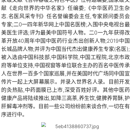
献《走向世界的中华名家》任编委;《中华医药卫生杂
志.名医风采专刊》任名誉编委会主任,专家顾问委员会
专家;二0一四年新华网上中国名医榜;入围中央电视台最
美医生评选;评为最美中国符号人物。二0一九年获得改
革开放40周年中国中医药行业杰出创新人物;2019中国
长城品牌人物;并评为中国当代杰出健康养生专家(名医);
被入选由中国科技部,中国科学院,中国工程院,北京市政
府等单位支持,中国视窗等单位联合主办的百名中医传承
人在世界一百多个国家巡展,并在美国时代广场同中国宣
传片一起上大屏幕展示。并录入世界名人录。目前开发
的灸热贴,中药面膜已上市,深受百姓好评。其他中医药
健康产品将陆续推出,如降三高茶,养生饮,健脾养胃酥,护
肝解毒冲剂等。目前一些公司纷纷前来谈合作,一切在有
序进行中。