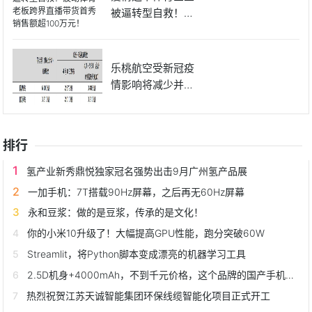
被逼转型自救！波
动体育老
乐桃航空受新冠疫
情影响将减少并停
运4月与
排行
氢产业新秀鼎悦独家冠名强势出击9月广州氢产品展
一加手机：7T搭载90Hz屏幕，之后再无60Hz屏幕
永和豆浆：做的是豆浆，传承的是文化！
你的小米10升级了！大幅提高GPU性能，跑分突破60W
Streamlit，将Python脚本变成漂亮的机器学习工具
2.5D机身+4000mAh，不到千元价格，这个品牌的国产手机有用过吗？
热烈祝贺江苏天诚智能集团环保线缆智能化项目正式开工