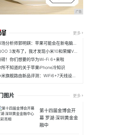
广告
更多
市场分析师郭明錤：苹果可能会在新电脑中首次放弃英特尔芯片
iQOO 3发布了，我才发现小米10和荣耀V30 PRO是真的香！
重磅！你们想要的华为Wi-Fi 6+来啦
你所不知道的关于苹果iPhone冷知识
小米旗舰路由新品评测：WiFi6+7天线设计，售价599元，豪宅无惧
门图片
更多
第十四届金博会开
幕 罗湖·深圳黄金金
融中