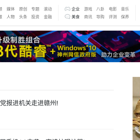
频
媒体
原创
专题
滚动
企业
游戏
八卦
电影
音乐
银
人物
头条
投资
金融
美食
商讯
导购
评测
保养
机党报进机关走进赣州!