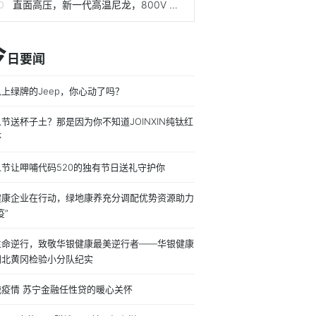
直面高压，新一代高温尼龙，800V 快充轻松拿捏
今
日要闻
上绿牌的Jeep，你心动了吗？
节送杯子土？那是因为你不知道JOINXIN纯钛红
杯
人节让呷哺代码520的独有节日送礼守护你
健康企业在行动，绿地康养充分调配优势资源助力
疫”
生命逆行，致敬华银健康最美逆行者——华银健康
湖北黄冈检验小分队纪实
战疫情 苏宁金融任性贷的暖心关怀