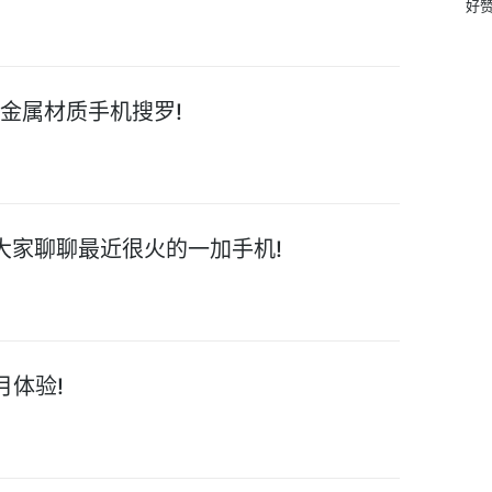
好
舟金属材质手机搜罗!
大家聊聊最近很火的一加手机!
个月体验!