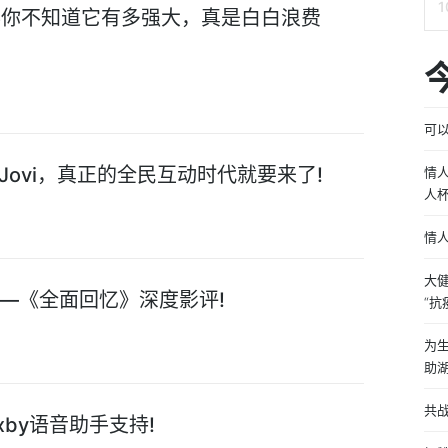
得你不知道它有多强大，真是白白浪费
可以
Jovi，真正的全民互动时代就要来了!
情人
人
情
大
—《全面回忆》深度影评!
“抗
为
助
共
ixby语音助手支持!