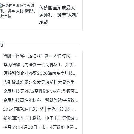
传统国画渐成最火
谢师礼，贤丰“大桃”
承载
行
智舱、智驾、运动域：新三大件时代，华为如何补齐最后一块拼图？
华为智擎助力全新一代问界M9，引领性能跃迁
硬核科创企业齐聚2026海南东南科技艺术季 构建“产业对接+人才培育”科创生态
告别散热难题：金发导热塑料大显身手
金发科技无PFAS高性能PC材料:引领环保与性能新高度
金发科技高性能材料，智驾旅途中极致体验的最佳保障
2024国际CMF设计奖 | 为汽车设计注入光影与科技感的创新材料
新能源汽车三电系统、电子电工等领域的新选择
拾月max 4月28日上市，4万级纯电卷王！将用光影大秀宣告上新