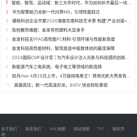
智舱、智驾、运动域：新三大件时代，华为如何补齐最后一块拼图？
华为智擎助力全新一代问界M9，引领性能跃迁
硬核科创企业齐聚2026海南东南科技艺术季 构建“产业对接+人才培育”科创生态
告别散热难题：金发导热塑料大显身手
金发科技无PFAS高性能PC材料:引领环保与性能新高度
金发科技高性能材料，智驾旅途中极致体验的最佳保障
2024国际CMF设计奖 | 为汽车设计注入光影与科技感的创新材料
新能源汽车三电系统、电子电工等领域的新选择
拾月max 4月28日上市，4万级纯电卷王！将用光影大秀宣告上新
直面高压，新一代高温尼龙，800V 快充轻松拿捏
关于我们
联系我们
XML地图
网站地图
TXT
版权声
明