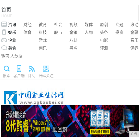
首页
HOME
资讯
财经
教育
社会
视频
媒体
原创
专题
滚动
娱乐
体育
科技
股市
金银
人物
头条
投资
金融
企业
游戏
八卦
电影
音乐
美食
商讯
导购
评测
保养
微商
大数据
搜索
客户端
订阅
扫码关注
广告