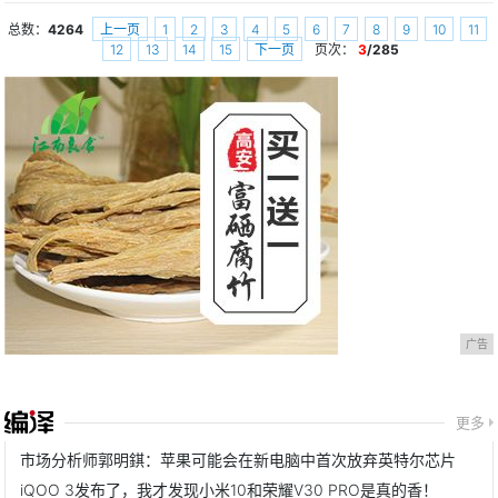
总数：
4264
上一页
1
2
3
4
5
6
7
8
9
10
11
12
13
14
15
下一页
页次：
3
/285
广告
更多
市场分析师郭明錤：苹果可能会在新电脑中首次放弃英特尔芯片
iQOO 3发布了，我才发现小米10和荣耀V30 PRO是真的香！