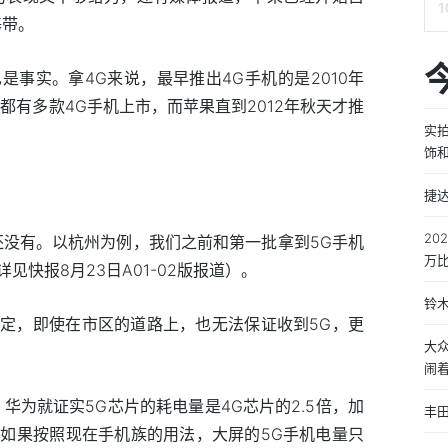
基带。
事实。拿4G来说，最早推出4G手机的是2010年
C都有多款4G手机上市，而苹果直到2012年秋天才推
实拍
饰
捷达
20
还没有。以杭州为例，我们之前和第一批拿到5G手机
万
快报8月23日A01-02版报道）。
铃木
定，即使在市区的道路上，也无法保证收到5G，更
大众
闹
华为就证实5G芯片的耗电量是4G芯片的2.5倍，加
丰
如果按照现在手机族的用法，大屏的5G手机电量只