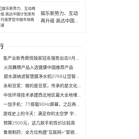
娱乐新势力、互动
再升级 高达中国计
划发布
行
氢产业新秀鼎悦独家冠名强势出击9月广州氢产品展
火凤舞牌产品入选健康中国推荐产品
碧水源纳滤智慧膜净水机D768让您智享健康水
永和豆浆：做的是豆浆，传承的是文化！
中信环境技术承建西北地区最大全地埋式MBR污水处理厂
一加手机：7T搭载90Hz屏幕，之后再无60Hz屏幕
游戏史上的今天：满足你的太空梦 宇宙史诗的开端《质量效应》
预算2500元，这几款手机性价比较高
鲁南制药：全方位构建“互联网+”营销新生态