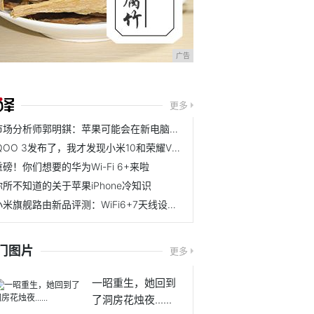
广告
更多
市场分析师郭明錤：苹果可能会在新电脑中首次放弃英特尔芯片
iQOO 3发布了，我才发现小米10和荣耀V30 PRO是真的香！
重磅！你们想要的华为Wi-Fi 6+来啦
你所不知道的关于苹果iPhone冷知识
小米旗舰路由新品评测：WiFi6+7天线设计，售价599元，豪宅无惧
门图片
更多
一昭重生，她回到
了洞房花烛夜......