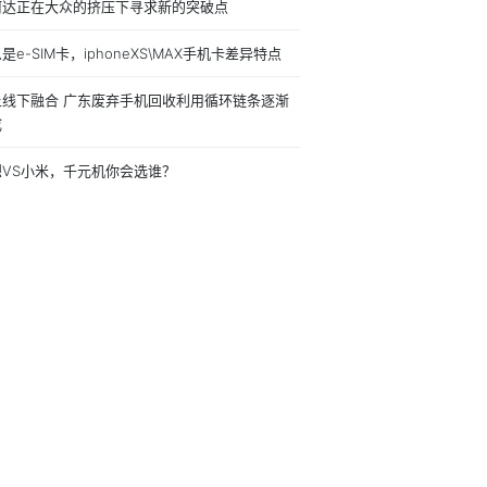
柯达正在大众的挤压下寻求新的突破点
是e-SIM卡，iphoneXS\MAX手机卡差异特点
上线下融合 广东废弃手机回收利用循环链条逐渐
成
想VS小米，千元机你会选谁？