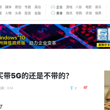
频
媒体
原创
专题
滚动
企业
游戏
八卦
电影
音乐
银
人物
头条
投资
金融
美食
商讯
导购
评测
保养
 买带5G的还是不带的？
阅读：634
了