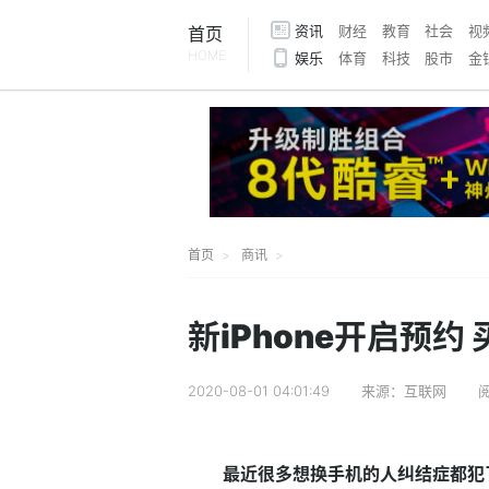
资讯
财经
教育
社会
视
首页
HOME
娱乐
体育
科技
股市
金
首页
商讯
新iPhone开启预约
2020-08-01 04:01:49
来源：互联网
最近很多想换手机的人纠结症都犯