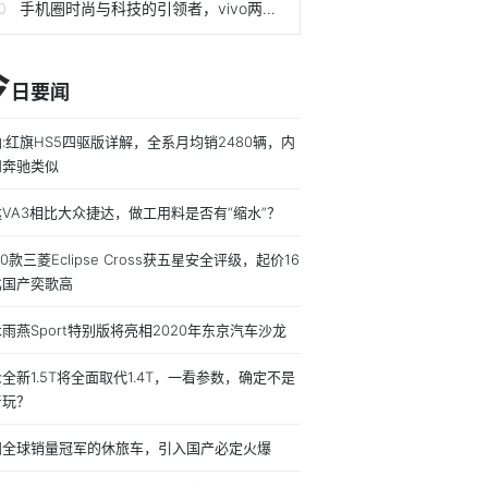
手机圈时尚与科技的引领者，vivo两款新品各具特色
今
日要闻
:红旗HS5四驱版详解，全系月均销2480辆，内
和奔驰类似
VA3相比大众捷达，做工用料是否有“缩水”？
20款三菱Eclipse Cross获五星安全评级，起价16
比国产奕歌高
雨燕Sport特别版将亮相2020年东京汽车沙龙
全新1.5T将全面取代1.4T，一看参数，确定不是
着玩？
田全球销量冠军的休旅车，引入国产必定火爆