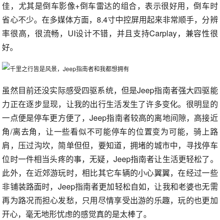
佳，尤其是倒车影像+倒车雷达的组合，表示很好用，倒车时
省心不少。在多媒体方面，8.4寸中控屏用起来非常顺手，分辨
率很高，很流畅，UI设计不错，并且支持Carplay，兼容性很
好。
虽然目前还没实际感受四驱系统，但是Jeep指南者强大四驱能
力正在逐步显现，让我的出行生活发生了许多变化。很明显的
一点便是停车更方便了，Jeep指南者较高的离地间隙，高接近
角/离去角，让一些看似不可能停车的位置变为可能，骑上路
肩，压过沟坎，简单但但，要知道，拥堵的城市中，寻找停车
位时一件相当头疼的事，无疑，Jeep指南者让生活更轻松了。
此外，在近郊游玩时，相比其它车辆的小心翼翼，在经过一些
非铺装路面时，Jeep指南者更加轻松自如，让我和老婆也无需
再为路况而担心发愁，只用尽情享受出游的乐趣，玩的也更加
开心，毫无地形忧虑的感觉真的是太棒了。