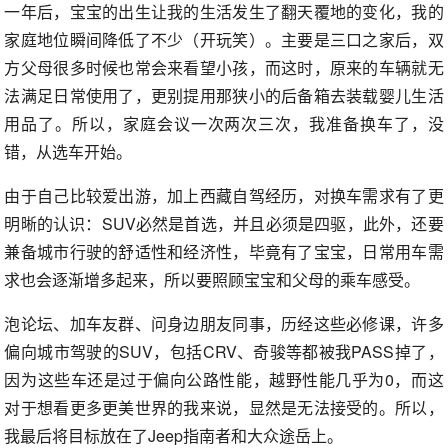
一年后，宝宝的出生让我的生活发生了翻天覆地的变化，我的
家庭地位瞬间降低了不少（开玩笑）。主要是三口之家后，双
方父母很多时候也常会来看望小孩，而这时，原来的车辆就无
法满足日常使用了，更别提用那狭小的后备箱去装载婴儿生活
用品了。所以，家庭会议一次两次三次，我准备换车了，没
错，从选车开始。
由于自己比较爱出游，加上西藏自驾经历，对换车需求有了更
明晰的认识：SUV必然是首选，并且必须是四驱，此外，还要
兼备城市行驶的舒适性和经济性，毕竟有了宝宝，日常用车需
求也会逐渐增多起来，所以要照顾宝宝和父母的乘车感受。
泡论坛、加车友群、问身边朋友同事，历经这些必修课，许多
偏向城市驾驶的SUV，包括CRV、奇骏等都被我PASS掉了，
因为这些车还是过于偏向公路性能，越野性能几乎为0，而这
对于想看更多更美世界的我来说，显然是无法接受的。所以，
我最后将目标放在了Jeep指南者和大众途岳上。