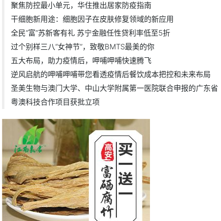
聚焦防控最小单元，华住推出居家防疫指南
干细胞新用途：细胞因子在皮肤修复领域的新应用
全民“富”苏新客有礼 苏宁金融任性贷利率低至5折
过个别样三八“女神节”，致敬BMTS最美的你
五大布局，助力疫情后，呷哺呷哺快速腾飞
逆风启航的呷哺呷哺带您看透疫情后餐饮成本把控和未来布局
圣美生物与澳门大学、中山大学附属第一医院联合申报的广东省
粤澳科技合作项目获批立项