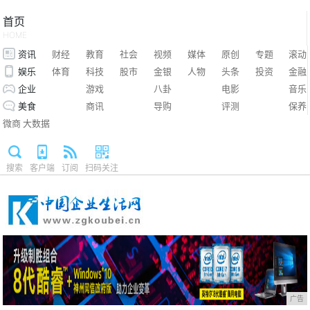
首页
HOME
资讯
财经
教育
社会
视频
媒体
原创
专题
滚动
娱乐
体育
科技
股市
金银
人物
头条
投资
金融
企业
游戏
八卦
电影
音乐
美食
商讯
导购
评测
保养
微商
大数据
搜索
客户端
订阅
扫码关注
广告