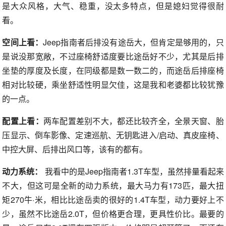
是大众风格，大气、稳重，没太多特点，但是媳妇觉得很耐
看。
空间上看：
Jeep指南者后排没有途岳大，但肯定是够用的，只
是说没那宽敞，不过座椅舒适度要比途岳好不少，尤其是后排
坐垫的厚度及长度，在同级都是数一数二的，而途岳后排座椅
相对比较硬，乘坐舒适性明显欠佳，这是我和老婆都比较犹豫
的一点。
配置上看：
两车配置差别不大，都还比较齐全，全景天窗、胎
压显示、倒车影像、定速巡航、无钥匙进入/启动、真皮座椅、
中控大屏、后排出风口等，该有的都有。
动力系统：
我看中的是Jeep指南者1.3T车型，虽然排量看起来
不大，但这可是全新的动力系统，最大马力有173匹，最大扭
矩270牛·米，相比比途岳卖的很好的1.4T车型，动力要好上不
少，虽然不比途岳2.0T，但价格更合理，更具性价比。最要的