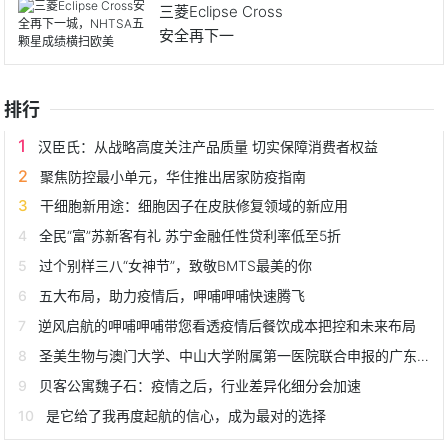
三菱Eclipse Cross
安全再下一
排行
汉臣氏：从战略高度关注产品质量 切实保障消费者权益
聚焦防控最小单元，华住推出居家防疫指南
干细胞新用途：细胞因子在皮肤修复领域的新应用
全民“富”苏新客有礼 苏宁金融任性贷利率低至5折
过个别样三八“女神节”，致敬BMTS最美的你
五大布局，助力疫情后，呷哺呷哺快速腾飞
逆风启航的呷哺呷哺带您看透疫情后餐饮成本把控和未来布局
圣美生物与澳门大学、中山大学附属第一医院联合申报的广东省粤澳科技合作项目获批立项
贝客公寓魏子石：疫情之后，行业差异化细分会加速
是它给了我再度起航的信心，成为最对的选择