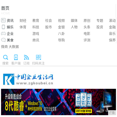
首页
HOME
资讯
财经
教育
社会
视频
媒体
原创
专题
滚动
娱乐
体育
科技
股市
金银
人物
头条
投资
金融
企业
游戏
八卦
电影
音乐
美食
商讯
导购
评测
保养
微商
大数据
搜索
客户端
订阅
扫码关注
广告