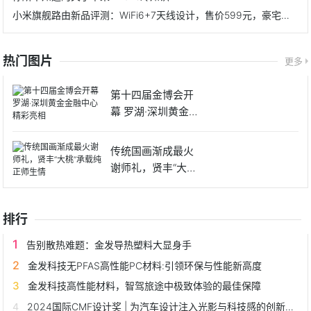
小米旗舰路由新品评测：WiFi6+7天线设计，售价599元，豪宅无惧
热门图片
更多
第十四届金博会开
幕 罗湖·深圳黄金金
融中
传统国画渐成最火
谢师礼，贤丰“大桃”
承载
排行
告别散热难题：金发导热塑料大显身手
金发科技无PFAS高性能PC材料:引领环保与性能新高度
金发科技高性能材料，智驾旅途中极致体验的最佳保障
2024国际CMF设计奖 | 为汽车设计注入光影与科技感的创新材料