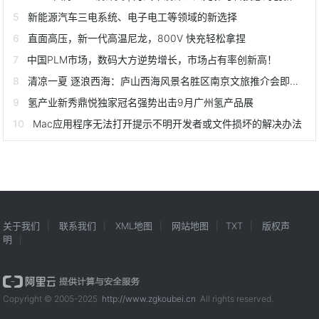
新能源汽车三电系统、电子电工等领域的新选择
直面高压，新一代高温尼龙，800V 快充轻松拿捏
中国PLM市场，数码大方逆势增长，市场占有率创新高！
清凉一夏 逐浪西海：庐山西海风景名胜区南京文旅推介会即将启幕
氢产业新秀鼎悦独家冠名强势出击9月广州氢产品展
Mac应用程序无法打开提示不明开发者或文件损坏的解决办法
关于我们
联系我们
XML地图
网站地图
TXT
版权声
明
Copyright © 2005-2025
http://www.zgkoubei.cn
All rights reserved.