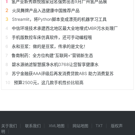
氢产业新秀鼎悦独家冠名强势出击9月广州氢产品展
火凤舞牌产品入选健康中国推荐产品
Streamlit，将Python脚本变成漂亮的机器学习工具
中信环境技术承建西北地区最大全地埋式MBR污水处理厂
手机版数控车床仿真软件，还可手动编程哦
永和豆浆：做的是豆浆，传承的是文化！
鲁南制药：全方位构建“互联网+”营销新生态
碧水源纳滤智慧膜净水机D768让您智享健康水
苏宁金融获AAA评级后再发消费贷款ABS 助力消费复苏
预算2500元，这几款手机性价比较高
关于我们
联系我们
XML地图
网站地图
TXT
版权声
明