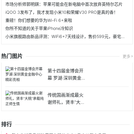
市场分析师郭明錤：苹果可能会在新电脑中首次放弃英特尔芯片
iQOO 3发布了，我才发现小米10和荣耀V30 PRO是真的香！
重磅！你们想要的华为Wi-Fi 6+来啦
你所不知道的关于苹果iPhone冷知识
小米旗舰路由新品评测：WiFi6+7天线设计，售价599元，豪宅无惧
热门图片
更多
第十四届金博会开
幕 罗湖·深圳黄金金
融中
传统国画渐成最火
谢师礼，贤丰“大桃”
承载
排行