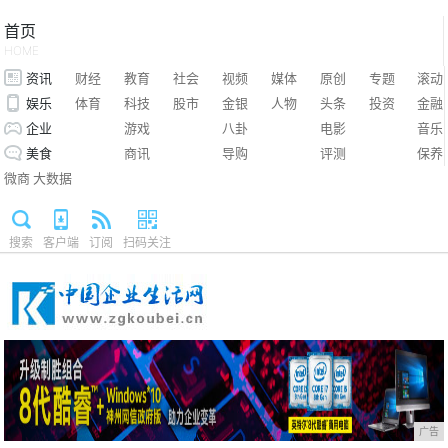
首页
HOME
资讯
财经
教育
社会
视频
媒体
原创
专题
滚动
娱乐
体育
科技
股市
金银
人物
头条
投资
金融
企业
游戏
八卦
电影
音乐
美食
商讯
导购
评测
保养
微商
大数据
搜索
客户端
订阅
扫码关注
广告