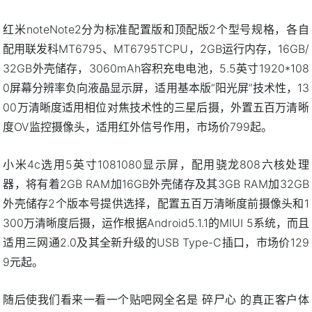
红米noteNote2分为标准配置版和顶配版2个型号规格，各自
配用联发科MT6795、MT6795TCPU，2GB运行内存，16GB/
32GB外壳储存，3060mAh容积充电电池，5.5英寸1920*108
0屏幕分辨率负向液晶显示屏，适用基本版“阳光屏”技术性，13
00万清晰度适用相位对焦技术性的三星后摄，外置五百万清晰
度OV监控摄像头，适用红外信号作用，市场价799起。
小米4c选用5英寸1081080显示屏，配用骁龙808六核处理
器，将有着2GB RAM加16GB外壳储存及其3GB RAM加32GB
外壳储存2个版本号提供选择，配置五百万清晰度前摄像头和1
300万清晰度后摄，运作根据Android5.1.1的MIUI 5系统，而且
适用三网通2.0及其全新升级的USB Type-C插口，市场价129
9元起。
随后使我们看来一看一个贴吧网全名是 碎尸心 的真正客户体