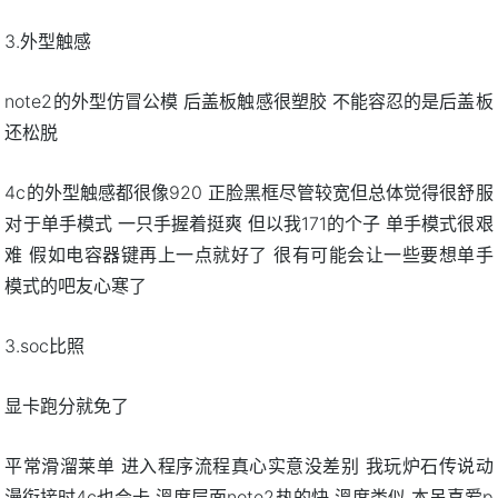
3.外型触感
note2的外型仿冒公模 后盖板触感很塑胶 不能容忍的是后盖板
还松脱
4c的外型触感都很像920 正脸黑框尽管较宽但总体觉得很舒服
对于单手模式 一只手握着挺爽 但以我171的个子 单手模式很艰
难 假如电容器键再上一点就好了 很有可能会让一些要想单手
模式的吧友心寒了
3.soc比照
显卡跑分就免了
平常滑溜莱单 进入程序流程真心实意没差别 我玩炉石传说动
漫衔接时4c也会卡 溫度层面note2热的快 溫度类似 本吊喜爱p