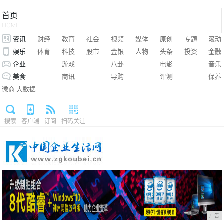
首页
HOME
资讯
财经
教育
社会
视频
媒体
原创
专题
滚动
娱乐
体育
科技
股市
金银
人物
头条
投资
金融
企业
游戏
八卦
电影
音乐
美食
商讯
导购
评测
保养
微商
大数据
搜索
客户端
订阅
扫码关注
广告