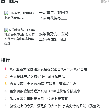
热门图片
更多
一昭重生，她回到
了洞房花烛夜......
娱乐新势力、互动
再升级 高达中国计
划发布
排行
氢产业新秀鼎悦独家冠名强势出击9月广州氢产品展
火凤舞牌产品入选健康中国推荐产品
鲁南制药：全方位构建“互联网+”营销新生态
碧水源纳滤智慧膜净水机D768让您智享健康水
永和豆浆：做的是豆浆，传承的是文化！
游戏史上的今天：满足你的太空梦 宇宙史诗的开端《质量效应》