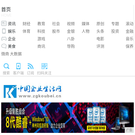
首页
HOME
资讯
财经
教育
社会
视频
媒体
原创
专题
滚动
娱乐
体育
科技
股市
金银
人物
头条
投资
金融
企业
游戏
八卦
电影
音乐
美食
商讯
导购
评测
保养
微商
大数据
搜索
客户端
订阅
扫码关注
广告