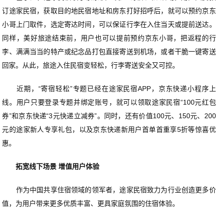
订途家民宿，获取目的地民宿地址和房东打好招呼后，就可以预约京东
小哥上门取件，选定寄达时间，可以保证行李在入住当天或提前送达。
同样，美好旅途结束前，用户也可以提前预约京东小哥，把返程的行
李、满满当当的特产或纪念品打包直接寄送到机场，或者干脆一键寄送
回家。从此，旅途入住民宿变轻松，行李寄送安全又可控。
近期，“寄宿轻松”专题已经在途家民宿APP，京东快递小程序上
线。用户只要登录专题并绑定账号，就可以领取途家民宿“100元红包
券”和京东快递“3元快递立减券”。同时，还有价值100元、150元、200
元的途家新人专享礼包，以及京东快递新用户首单首重享5折等惊喜优
惠。
拓宽线下场景 增值用户体验
作为中国共享住宿领域的领军者，途家民宿致力为行业创造更多价
值，为用户带来更多优质丰富、更具家庭氛围的住宿体验。