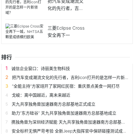
把汽车变成潮流文
化的先行者，吉利ic
on
三菱Eclipse Cross
安全再下一
排行
诚信企业窗口：诗丽美生物科技
把汽车变成潮流文化的先行者，吉利icon打开的是怎样一片新领域？
“全能主持”方家翊开了家网红民宿：重庆景点美食一网打尽
戈峻：离中国越近，离未来越近
天九共享独角兽加速器南方总部基地正式成立
助力“东方硅谷” 天九共享独角兽加速器南方总部基地成立
携独角兽为深圳经济赋能 天九共享独角兽加速器南方总部基地落成
安全标杆无惧严苛考验 全新Jeep大指挥官中保研碰撞测试成绩公布