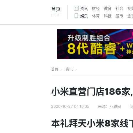
资讯
财经
教育
社会
视
首页
HOME
娱乐
体育
科技
股市
金
首页
资讯
小米直营门店186家
2020-10-27 04:10:05
来源：互联网
阅
本礼拜天小米8家线