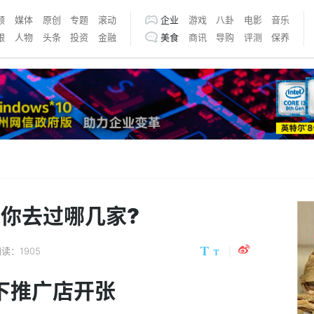
频
媒体
原创
专题
滚动
企业
游戏
八卦
电影
音乐
银
人物
头条
投资
金融
美食
商讯
导购
评测
保养
,你去过哪几家?
读：1905
下推广店开张