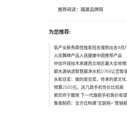
推荐阅读：
福建品牌网
为您推荐:
氢产业新秀鼎悦独家冠名强势出击9月
火凤舞牌产品入选健康中国推荐产品
中信环境技术承建西北地区最大全地埋
碧水源纳滤智慧膜净水机D768让您智
永和豆浆：做的是豆浆，传承的是文化
预算2500元，这几款手机性价比较高
索尼终于醒悟 下一代旗舰手机售价有
鲁南制药：全方位构建“互联网+”营销