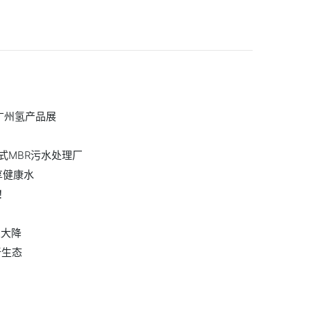
广州氢产品展
式MBR污水处理厂
享健康水
！
望大降
新生态