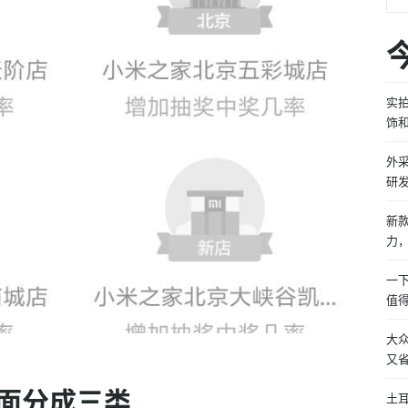
实拍
饰
外采
研
新款
力
一
值
大众
又
面分成三类
土