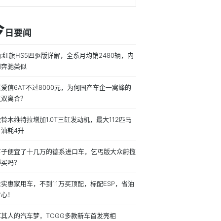
今
日要闻
:红旗HS5四驱版详解，全系月均销2480辆，内
和奔驰类似
爱信6AT不过8000元，为何国产车企一窝蜂的
发双离合？
铃木维特拉增加1.0T三缸发动机，最大112匹马
，油耗4升
下子便宜了十几万的德系进口车，乞丐版大众蔚揽
得买吗？
实惠家用车，不到11万买顶配，标配ESP，省油
省心！
耳其人的汽车梦，TOGG多款新车首发亮相