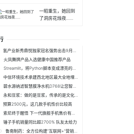
承载
一昭重生，她回到
了洞房花烛夜......
行
氢产业新秀鼎悦独家冠名强势出击9月广州氢产品展
火凤舞牌产品入选健康中国推荐产品
Streamlit，将Python脚本变成漂亮的机器学习工具
中信环境技术承建西北地区最大全地埋式MBR污水处理厂
碧水源纳滤智慧膜净水机D768让您智享健康水
永和豆浆：做的是豆浆，传承的是文化！
预算2500元，这几款手机性价比较高
索尼终于醒悟 下一代旗舰手机售价有望大降
锤子手机销量同比超2700% 队友太给力
鲁南制药：全方位构建“互联网+”营销新生态