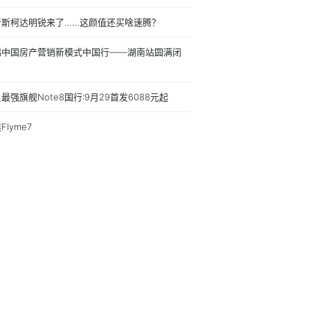
新斯柯达明锐来了……这颜值还买啥速腾？
鹄中国房产营销新模式中国行——湖南站圆满闭
！
最强旗舰Note8国行:9月29首发6088元起
Flyme7